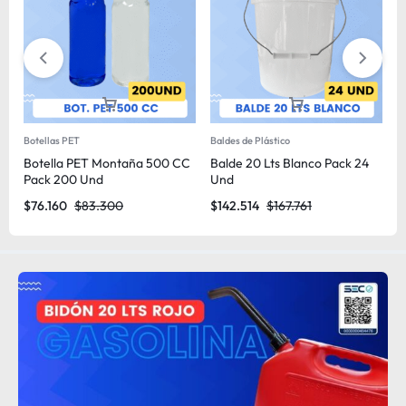
Botellas PET
Baldes de Plástico
Ba
Botella PET Montaña 500 CC
Balde 20 Lts Blanco Pack 24
B
Pack 200 Und
Und
U
$
76.160
$
83.300
$
142.514
$
167.761
$