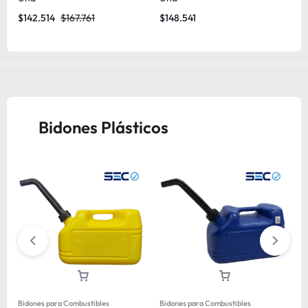
$
142.514
$
167.761
$
148.541
$
Bidones Plásticos
Bidones para Combustibles
Bidones para Combustibles
Bi