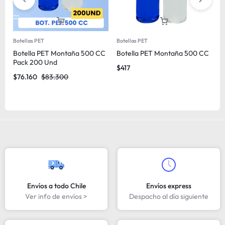
Botellas PET
Botellas PET
B
Botella PET Montaña 500 CC
Botella PET Montaña 500 CC
B
Pack 200 Und
G
$
417
$
76.160
$
83.300
$
Envíos a todo Chile
Envíos express
Ver info de envíos >
Despacho al día siguiente