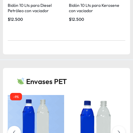
Bidón 10 Lts para Diesel
Bidón 10 Lts para Kerosene
B
l
Petróleo con vaciador
con vaciador
i
$
12.500
$
12.500
$
Envases PET
-9%