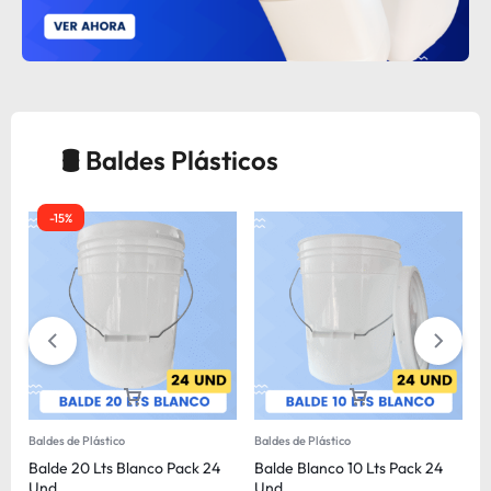
🛢 Baldes Plásticos
-15%
Baldes de Plástico
Baldes de Plástico
Ba
Balde 20 Lts Blanco Pack 24
Balde Blanco 10 Lts Pack 24
B
Und
Und
U