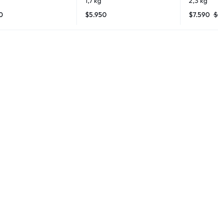
1,7 kg
2,3 kg
0
$
5.950
$
7.590
$