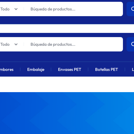
actuales sufrirán un aumento global próximamente debido al alza en 
Todo
Todo
mbores
Embalaje
Envases PET
Botellas PET
L