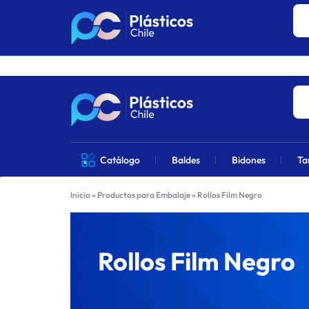
Los precios 
PLÁSTICOS
VENTA
Catálogo
Baldes
Bidones
Ta
CHILE
DE
Inicio
»
Productos para Embalaje
»
Rollos Film Negro
PRODUCTOS
DE
Rollos Film Negro
PLÁSTICOS
EN