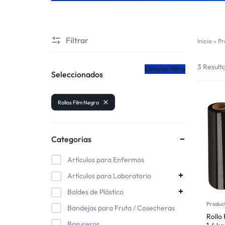
CHILE
Filtrar
Inicio
»
Pr
3 Result
Limpiar filtro
Seleccionados
Rollos Film Negro
Categorias
Artículos para Enfermos
Artículos para Laboratorio
Baldes de Plástico
Produc
Bandejas para Fruta / Cosecheras
Rollo
Basureros