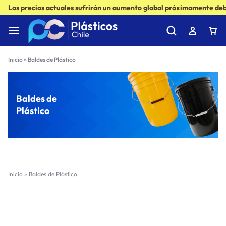
Los precios actuales sufrirán un aumento global próximamente debi
Inicio
»
Baldes de Plástico
Baldes de
Plástico
Inicio
»
Baldes de Plástico
Filter
(1)
Sort by :
Ultimos