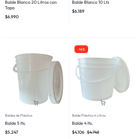
Balde Blanco 20 Litros con
Balde Blanco 10 Lts
Tapa
$
6.189
$
6.990
-14%
Baldes de Plástico
Balde Plástico 4 Litros
Balde 5 lts.
Balde 4 lts.
$
5.247
$
4.106
$
4.748