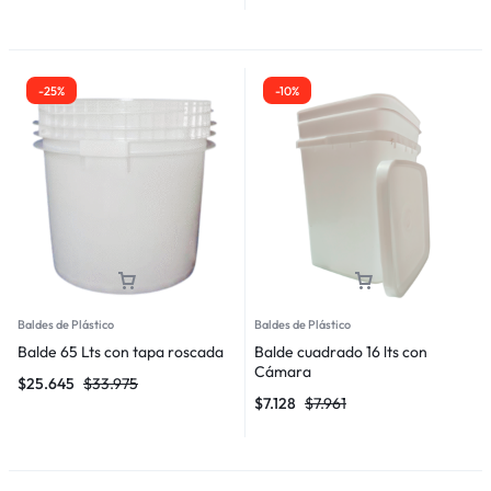
-25%
-10%
Baldes de Plástico
Baldes de Plástico
Balde 65 Lts con tapa roscada
Balde cuadrado 16 lts con
Cámara
$
25.645
$
33.975
$
7.128
$
7.961