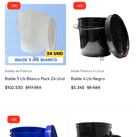
-13%
-4%
Baldes de Plástico
Balde Plástico 4 Litros
Balde 5 Lts Blanco Pack 24 Und
Balde 4 Lts Negro
$
102.530
$
117.353
$
5.345
$
5.583
-0%