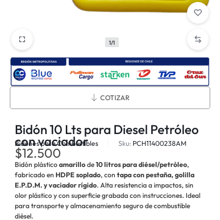
1/1
Métodos de envío:
COTIZAR
Bidón 10 Lts para Diesel Petróleo
con vaciador
Bidones para Combustibles
Sku:
PCH11400238AM
$
12.500
Bidón plástico
amarillo
de
10 litros para diésel/petróleo
,
fabricado en
HDPE soplado
, con
tapa con pestaña, golilla
E.P.D.M. y vaciador rígido
. Alta resistencia a impactos, sin
olor plástico y con superficie grabada con instrucciones. Ideal
para transporte y almacenamiento seguro de combustible
diésel.