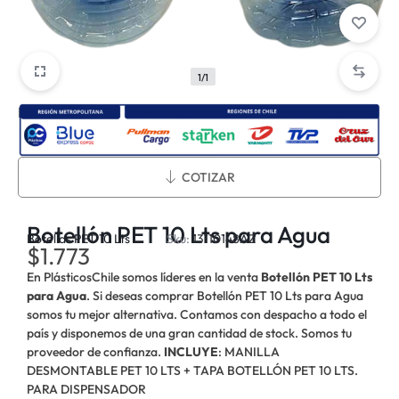
1/1
Métodos de envío:
COTIZAR
Botellón PET 10 Lts para Agua
Botellas PET 10 Lts
Sku:
13110148AZ
$
1.773
En PlásticosChile somos líderes en la venta
Botellón PET 10 Lts
para Agua
. Si deseas comprar Botellón PET 10 Lts para Agua
somos tu mejor alternativa. Contamos con despacho a todo el
país y disponemos de una gran cantidad de stock. Somos tu
proveedor de confianza.
INCLUYE
: MANILLA
DESMONTABLE PET 10 LTS + TAPA BOTELLÓN PET 10 LTS.
PARA DISPENSADOR