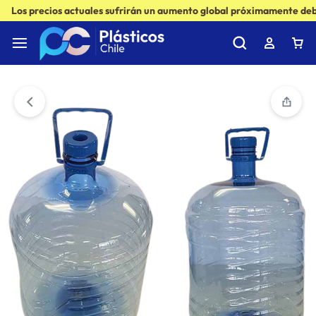
Los precios actuales sufrirán un aumento global próximamente debi