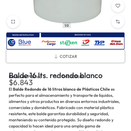
1/2
Métodos de envío:
COTIZAR
Balde 16 lts. redondo blanco
Baldes de Plástico
Sku:
11480096BL
$
6.843
El
Balde Redondo de 16 litros blanco de Plásticos Chile
es
perfecto para el almacenamiento y transporte de líquidos,
alimentos y otros productos en diversos entornos industriales,
comerciales y domésticos. Fabricado con material plástico
resistente, este balde garantiza durabilidad y seguridad,
manteniendo su contenido protegido. Su diseño redondo y
capacidad lo hacen ideal para una amplia gama de