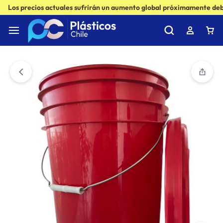
Los precios actuales sufrirán un aumento global próximamente debi