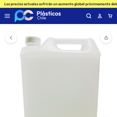
Los precios actuales sufrirán un aumento global próximamente debi