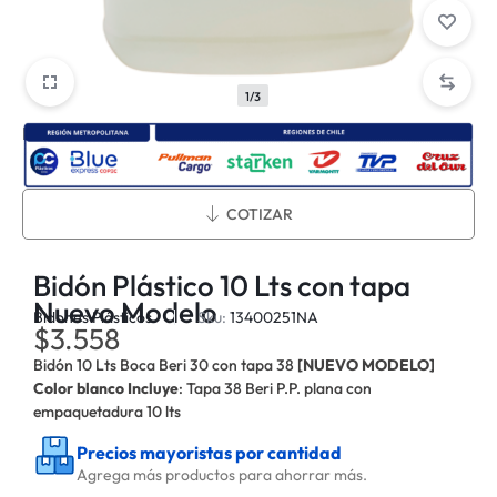
1/3
Métodos de envío:
COTIZAR
Bidón Plástico 10 Lts con tapa
Nuevo Modelo
Bidones Plásticos
Sku:
13400251NA
$
3.558
Bidón 10 Lts Boca Beri 30 con tapa 38
[NUEVO MODELO]
Color blanco
Incluye
: Tapa 38 Beri P.P. plana con
empaquetadura 10 lts
Precios mayoristas por cantidad
Agrega más productos para ahorrar más.