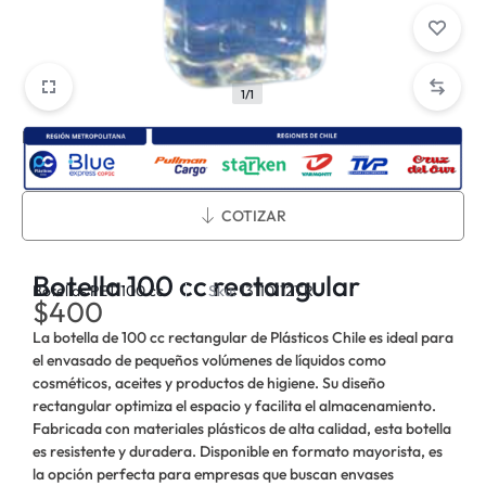
1/1
Métodos de envío:
COTIZAR
Botella 100 cc rectangular
Botellas PET 100 cc
Sku:
13110112TR
$
400
La botella de 100 cc rectangular de Plásticos Chile es ideal para
el envasado de pequeños volúmenes de líquidos como
cosméticos, aceites y productos de higiene. Su diseño
rectangular optimiza el espacio y facilita el almacenamiento.
Fabricada con materiales plásticos de alta calidad, esta botella
es resistente y duradera. Disponible en formato mayorista, es
la opción perfecta para empresas que buscan envases