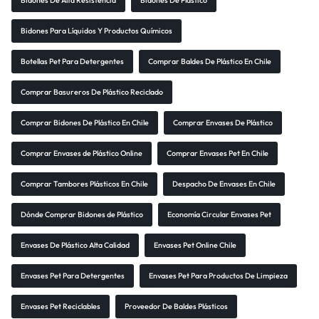
Bidones De Alta Resistencia
Bidones De Plástico
Bidones Para Líquidos Y Productos Químicos
Botellas Pet Para Detergentes
Comprar Baldes De Plástico En Chile
Comprar Basureros De Plástico Reciclado
Comprar Bidones De Plástico En Chile
Comprar Envases De Plástico
Comprar Envases de Plástico Online
Comprar Envases Pet En Chile
Comprar Tambores Plásticos En Chile
Despacho De Envases En Chile
Dónde Comprar Bidones de Plástico
Economía Circular Envases Pet
Envases De Plástico Alta Calidad
Envases Pet Online Chile
Envases Pet Para Detergentes
Envases Pet Para Productos De Limpieza
Envases Pet Reciclables
Proveedor De Baldes Plásticos