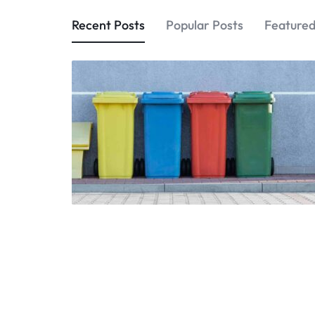
CHILE
Recent Posts
Popular Posts
Featured