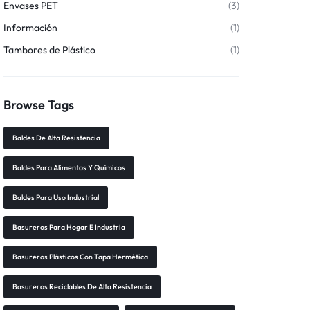
Envases PET
(3)
Información
(1)
Tambores de Plástico
(1)
Browse Tags
Baldes De Alta Resistencia
Baldes Para Alimentos Y Químicos
Baldes Para Uso Industrial
Basureros Para Hogar E Industria
Basureros Plásticos Con Tapa Hermética
Basureros Reciclables De Alta Resistencia