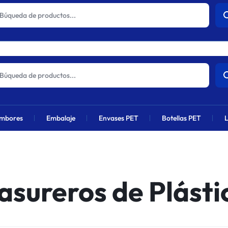
actuales sufrirán un aumento global próximamente debido al alza en 
mbores
Embalaje
Envases PET
Botellas PET
L
asureros de Plásti