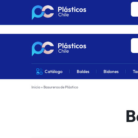
Los precios 
PLÁSTICOS
VENTA
Catálogo
Baldes
Bidones
Ta
CHILE
DE
Inicio
»
Basureros de Plástico
PRODUCTOS
DE
B
PLÁSTICOS
EN