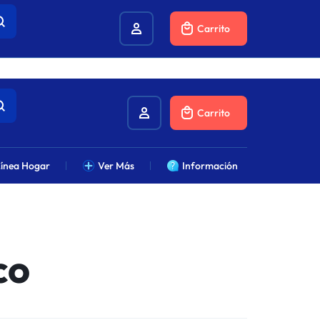
combustibles.
Carrito
Carrito
ínea Hogar
Ver Más
Información
co