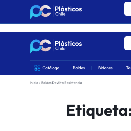
Los precios 
PLÁSTICOS
VENTA
Catálogo
Baldes
Bidones
Ta
CHILE
DE
Inicio
»
Baldes De Alta Resistencia
PRODUCTOS
DE
Etiqueta
PLÁSTICOS
EN