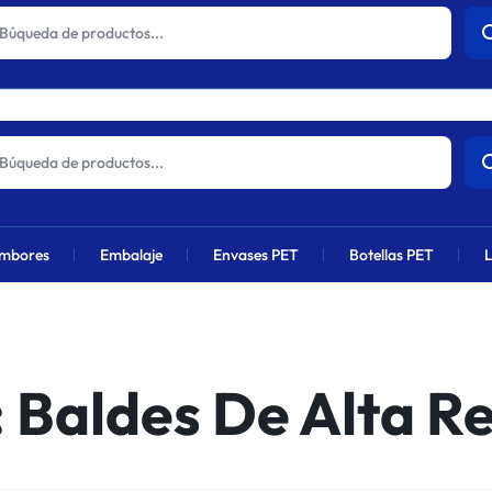
actuales sufrirán un aumento global próximamente debido al alza en 
mbores
Embalaje
Envases PET
Botellas PET
L
:
Baldes De Alta Re