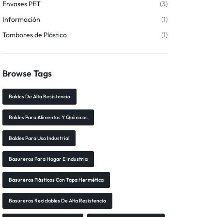
Envases PET
(3)
Información
(1)
Tambores de Plástico
(1)
Browse Tags
Baldes De Alta Resistencia
Baldes Para Alimentos Y Químicos
Baldes Para Uso Industrial
Basureros Para Hogar E Industria
Basureros Plásticos Con Tapa Hermética
Basureros Reciclables De Alta Resistencia