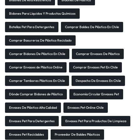
Bidones De Alta Resistencia
Bidones De Plástico
Bidones Para Líquidos Y Productos Químicos
Botellas Pet Para Detergentes
Comprar Baldes De Plástico En Chile
Comprar Basureros De Plástico Reciclado
Comprar Bidones De Plástico En Chile
Comprar Envases De Plástico
Comprar Envases de Plástico Online
Comprar Envases Pet En Chile
Comprar Tambores Plásticos En Chile
Despacho De Envases En Chile
Dónde Comprar Bidones de Plástico
Economía Circular Envases Pet
Envases De Plástico Alta Calidad
Envases Pet Online Chile
Envases Pet Para Detergentes
Envases Pet Para Productos De Limpieza
Envases Pet Reciclables
Proveedor De Baldes Plásticos