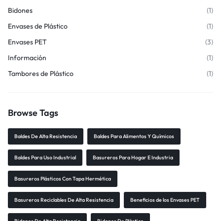
Bidones
(1)
Envases de Plástico
(1)
Envases PET
(3)
Información
(1)
Tambores de Plástico
(1)
Browse Tags
Baldes De Alta Resistencia
Baldes Para Alimentos Y Químicos
Baldes Para Uso Industrial
Basureros Para Hogar E Industria
Basureros Plásticos Con Tapa Hermética
Basureros Reciclables De Alta Resistencia
Beneficios de los Envases PET