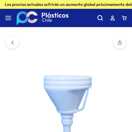
Los precios actuales sufrirán un aumento global próximamente debi