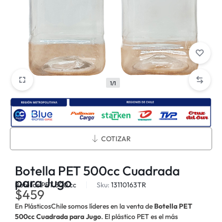
1/1
Métodos de envío:
COTIZAR
Botella PET 500cc Cuadrada
para Jugo
Botellas PET 500 cc
Sku:
13110163TR
$
459
En PlásticosChile somos líderes en la venta de
Botella PET
500cc Cuadrada para Jugo
. El plástico PET es el más