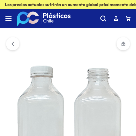
Los precios actuales sufrirán un aumento global próximamente debi