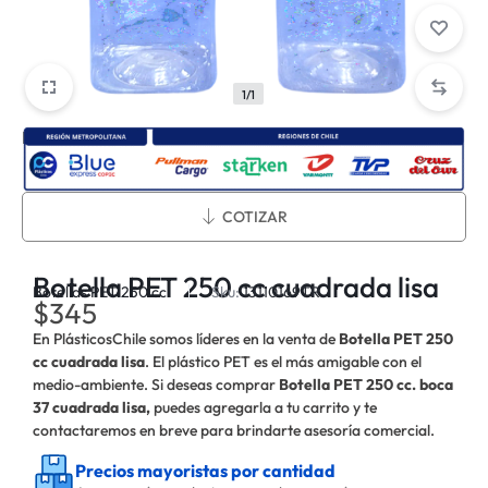
1/1
Métodos de envío:
COTIZAR
Botella PET 250 cc cuadrada lisa
Botellas PET 250 cc
Sku:
13110169TR
$
345
En PlásticosChile somos líderes en la venta de
Botella PET 250
cc cuadrada lisa
. El plástico PET es el más amigable con el
medio-ambiente. Si deseas comprar
Botella PET 250 cc. boca
37 cuadrada lisa,
puedes agregarla a tu carrito y te
contactaremos en breve para brindarte asesoría comercial.
Precios mayoristas por cantidad