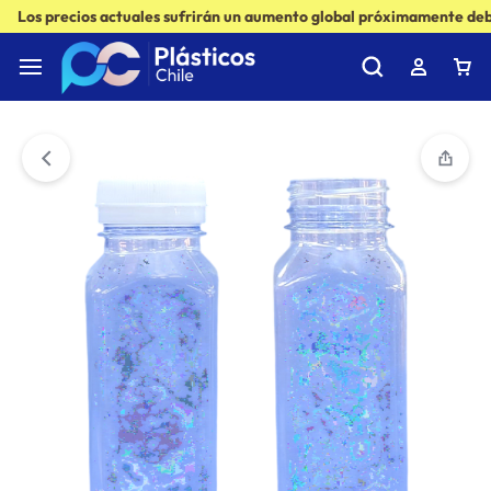
Los precios actuales sufrirán un aumento global próximamente debi