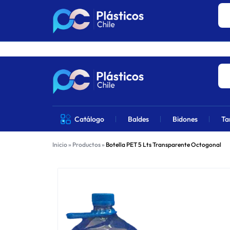
Los precios 
PLÁSTICOS
VENTA
Catálogo
Baldes
Bidones
Ta
CHILE
DE
Inicio
»
Productos
»
Botella PET 5 Lts Transparente Octogonal
PRODUCTOS
DE
PLÁSTICOS
EN