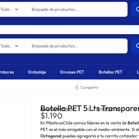
actuales sufrirán un aumento global próximamente debido al alza en 
Todo
Todo
mbores
Embalaje
Envases PET
Botellas PET
L
Compartir
Botella PET 5 Lts Transpar
Botellas PET 5 Lts
Sku:
13110126TR
$
1.190
En PlásticosChile somos líderes en la venta de
Botel
PET es el más amigable con el medio-ambiente. Si
Octogonal
puedes agregarla a tu carrito cotizador