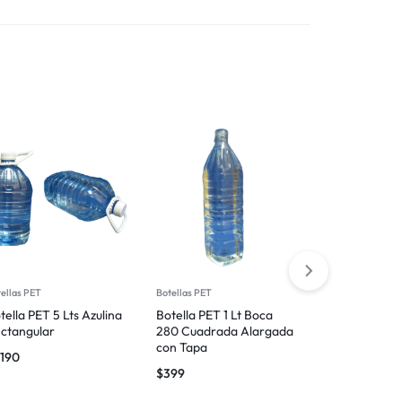
ellas PET
Botellas PET
Botellas PET
tella PET 5 Lts Azulina
Botella PET 1 Lt Boca
Botella PET 1
ctangular
280 Cuadrada Alargada
líneas
con Tapa
.190
$
470
$
399