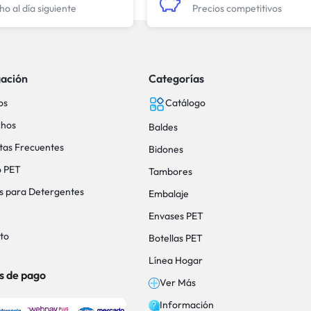
o al día siguiente
Precios competitivos
ación
Categorías
os
Catálogo
hos
Baldes
tas Frecuentes
Bidones
o PET
Tambores
s para Detergentes
Embalaje
Envases PET
to
Botellas PET
Línea Hogar
s de pago
Ver Más
Información