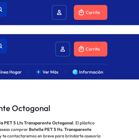
combustibles.
Carrito
Carrito
ínea Hogar
Ver Más
Información
ente Octogonal
la PET 5 Lts Transparente Octogonal
. El plástico
 deseas comprar
Botella PET 5 lts. Transparente
 y te contactaremos en breve para brindarte asesoría