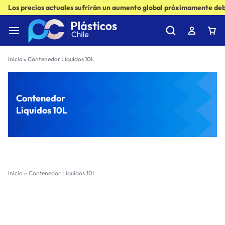
Los precios actuales sufrirán un aumento global próximamente debi
Inicio
»
Contenedor Líquidos 10L
Contenedor
Líquidos 10L
Inicio
»
Contenedor Líquidos 10L
Filter
Sort by :
Ultimos