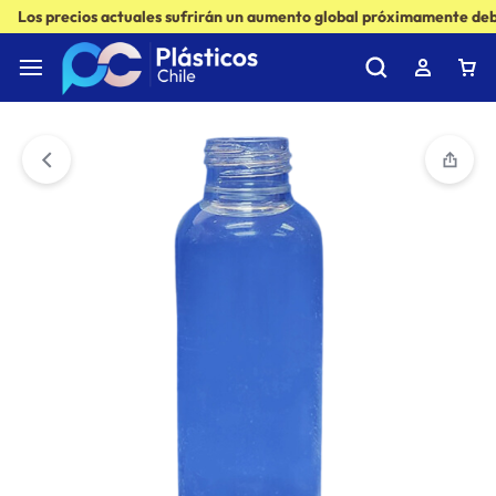
Los precios actuales sufrirán un aumento global próximamente debi