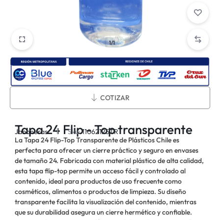
1/1
Métodos de envío:
COTIZAR
Tapa 24 Flip - Top transparente
Jaboneras
Sku:
11062125TR
La Tapa 24 Flip-Top Transparente de Plásticos Chile es
perfecta para ofrecer un cierre práctico y seguro en envases
de tamaño 24. Fabricada con material plástico de alta calidad,
esta tapa flip-top permite un acceso fácil y controlado al
contenido, ideal para productos de uso frecuente como
cosméticos, alimentos o productos de limpieza. Su diseño
transparente facilita la visualización del contenido, mientras
que su durabilidad asegura un cierre hermético y confiable.