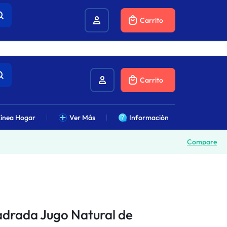
combustibles.
Carrito
Carrito
ínea Hogar
Ver Más
Información
Compare
uadrada Jugo Natural de