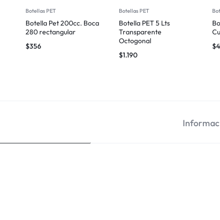
Botellas PET
Botellas PET
Bot
Botella Pet 200cc. Boca
Botella PET 5 Lts
Bo
280 rectangular
Transparente
Cu
Octogonal
$
356
$
4
$
1.190
Informaci