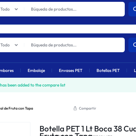
actuales sufrirán un aumento global próximamente debido al alza en 
Todo
Todo
mbores
Embalaje
Envases PET
Botellas PET
L
has been added to the compare list
al de Fruta con Tapa
Compartir
Botella PET 1 Lt Boca 38 C
Fruta con Tapa