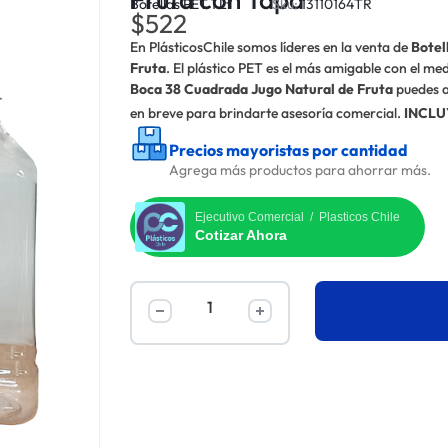
Botellas PET 1 Lt
Sku:
13110164TR
$
522
En PlásticosChile somos líderes en la venta de
Botel
Fruta
. El plástico PET es el más amigable con el 
Boca 38 Cuadrada Jugo Natural de Fruta
puedes a
en breve para brindarte asesoría comercial.
INCLU
Precios mayoristas por cantidad
Agrega más productos para ahorrar más.
Ejecutivo Comercial / Plasticos Chile
Cotizar Ahora