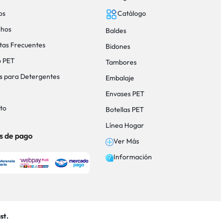
os
Catálogo
hos
Baldes
tas Frecuentes
Bidones
o PET
Tambores
s para Detergentes
Embalaje
Envases PET
to
Botellas PET
Línea Hogar
s de pago
Ver Más
Información
st.