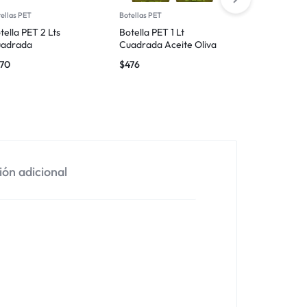
ellas PET
Botellas PET
Botellas PET
tella PET 2 Lts
Botella PET 1 Lt
Botella PET 
adrada
Cuadrada Aceite Oliva
Aceite Oliva
70
$
476
$
488
ón adicional