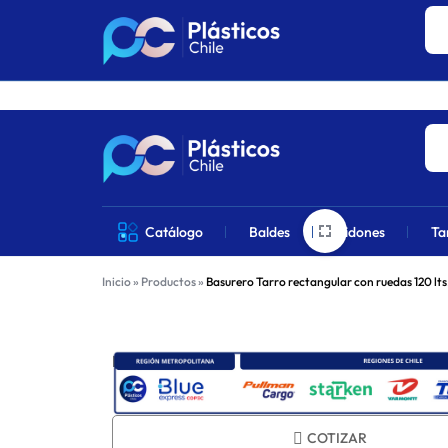
Los precios 
PLÁSTICOS
VENTA
Catálogo
Baldes
Bidones
Ta
CHILE
DE
Inicio
»
Productos
»
Basurero Tarro rectangular con ruedas 120 lts
PRODUCTOS
DE
Métodos de envío:
PLÁSTICOS
EN
COTIZAR