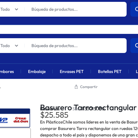
actuales sufrirán un aumento global próximamente debido al alza en 
Todo
Todo
mbores
Embalaje
Envases PET
Botellas PET
L
.
Compartir
Basurero Tarro rectangular 
Basureros
Sku:
1133015000
$
25.585
En PlásticosChile somos líderes en la venta de Basur
comprar Basurero Tarro rectangular con ruedas 120
despacho a todo el país y disponemos de una gran 