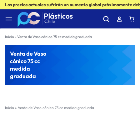
Los precios actuales sufrirán un aumento global próximamente debi
Inicio
»
Venta de Vaso cónico 75 cc medida graduada
Venta de Vaso
cónico 75 cc
medida
graduada
Inicio
»
Venta de Vaso cónico 75 cc medida graduada
Filter
Sort by :
Ultimos