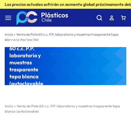
Los precios actuales sufrirán un aumento global próximamente debi
Inicio
»
Venta de Pote 60 c.c. P.P. laboratorio y muestras trasparente tapa
blanca (autoclavable)
Venta de Pote
60 c.c. P.P.
laboratorio y
muestras
trasparente
tapa blanca
(autoclavable
)
Inicio
»
Venta de Pote 60 c.c. P.P. laboratorio y muestras trasparente tapa
blanca (autoclavable)
Filter
Sort by :
Ultimos