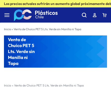
Los precios actuales sufrirán un aumento global próximamente debi
Inicio
»
Venta de Chuico PET 5 Lts. Verde sin Manilla ni Tapa
Venta de
Chuico PET 5
Lts. Verde sin
Manilla ni
Tapa
Inicio
»
Venta de Chuico PET 5 Lts. Verde sin Manilla ni Tapa
Filter
Sort by :
Ultimos