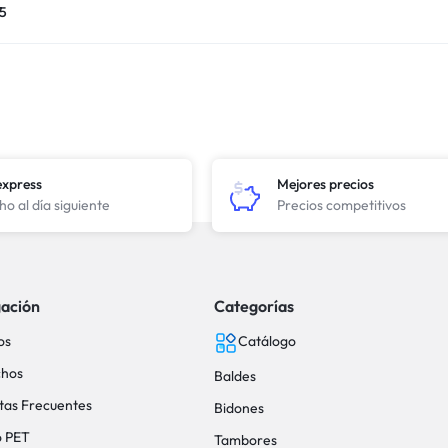
05
express
Mejores precios
o al día siguiente
Precios competitivos
ación
Categorías
os
Catálogo
hos
Baldes
tas Frecuentes
Bidones
o PET
Tambores