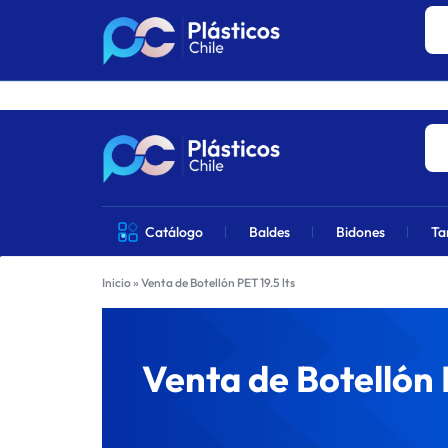
Los precios 
PLÁSTICOS
VENTA
Catálogo
Baldes
Bidones
Ta
CHILE
DE
Inicio
»
Venta de Botellón PET 19.5 lts
PRODUCTOS
DE
Venta de Botellón P
PLÁSTICOS
EN