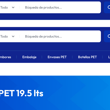
actuales sufrirán un aumento global próximamente debido al alza en 
Todo
Todo
mbores
Embalaje
Envases PET
Botellas PET
L
ET 19.5 lts