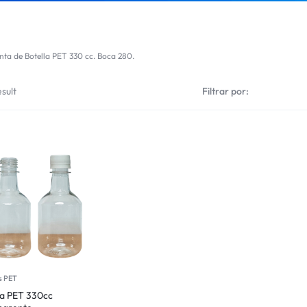
nta de Botella PET 330 cc. Boca 280.
sult
Filtrar por:
s PET
la PET 330cc