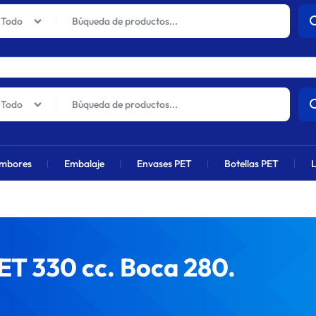
actuales sufrirán un aumento global próximamente debido al alza en 
Todo
Todo
mbores
Embalaje
Envases PET
Botellas PET
L
ET 330 cc. Boca 280.