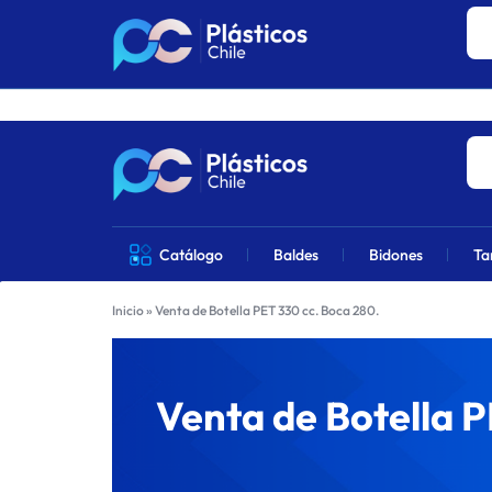
Los precios 
PLÁSTICOS
VENTA
Catálogo
Baldes
Bidones
Ta
CHILE
DE
Inicio
»
Venta de Botella PET 330 cc. Boca 280.
PRODUCTOS
DE
Venta de Botella P
PLÁSTICOS
EN