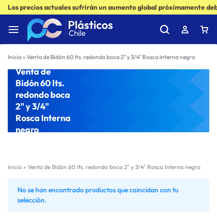
Los precios actuales sufrirán un aumento global próximamente debi
Inicio
»
Venta de Bidón 60 lts. redondo boca 2" y 3/4" Rosca Interna negro
Venta de
Bidón 60 lts.
redondo boca
2" y 3/4"
Rosca Interna
negro
Inicio
»
Venta de Bidón 60 lts. redondo boca 2" y 3/4" Rosca Interna negro
No se han encontrado productos que coincidan con tu
selección.