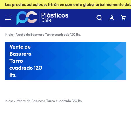
Los precios actuales sufrirán un aumento global próximamente debi
Inicio
»
Venta de Basurero Tarro cuadrado 120 lts.
Venta de
Basurero
Tarro
cuadrado 120
lts.
Inicio
»
Venta de Basurero Tarro cuadrado 120 lts.
Filter
Sort by :
Ultimos