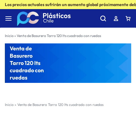
Los precios actuales sufrirán un aumento global próximamente debi
Inicio
»
Venta de Basurero Tarro 120 lts cuadrado con ruedas
Venta de
Basurero
Tarro 120 lts
cuadrado con
ruedas
Inicio
»
Venta de Basurero Tarro 120 lts cuadrado con ruedas
Filter
Sort by :
Ultimos