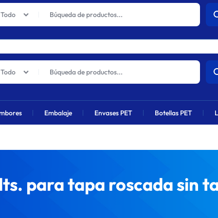
actuales sufrirán un aumento global próximamente debido al alza en 
Todo
Todo
mbores
Embalaje
Envases PET
Botellas PET
L
lts. para tapa roscada sin t