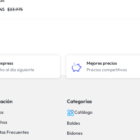
da
645
$
33.975
express
Mejores precios
o al día siguiente
Precios competitivos
ación
Categorías
os
Catálogo
hos
Baldes
tas Frecuentes
Bidones