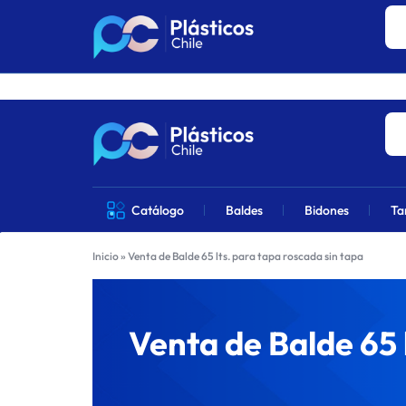
Los precios 
PLÁSTICOS
VENTA
Catálogo
Baldes
Bidones
Ta
CHILE
DE
Inicio
»
Venta de Balde 65 lts. para tapa roscada sin tapa
PRODUCTOS
DE
Venta de Balde 65 
PLÁSTICOS
EN