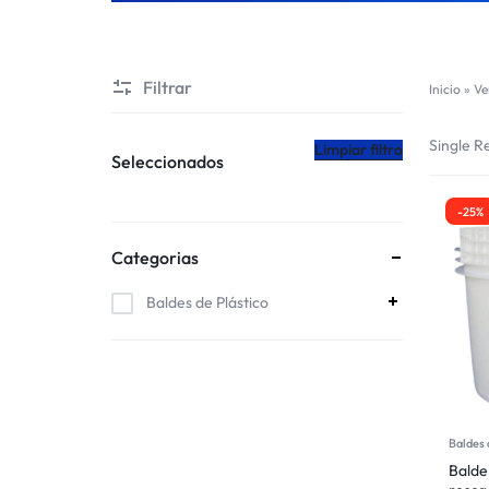
CHILE
Filtrar
Inicio
»
Ve
Single Re
Limpiar filtro
Seleccionados
-25%
Categorias
Baldes de Plástico
Baldes 
Balde