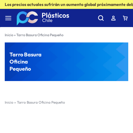
Los precios actuales sufrirán un aumento global próximamente debi
Inicio
»
Tarro Basura Oficina Pequeño
Tarro Basura
Oficina
Pequeño
Inicio
»
Tarro Basura Oficina Pequeño
Filter
Sort by :
Ultimos