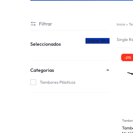
CHILE
Filtrar
Inicio
»
Ta
Single Re
Limpiar filtro
Seleccionados
-21%
Categorias
Tambores Plásticos
Tambor
Tambo