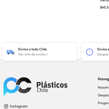
Metál
$
45.
Envíos a todo Chile
Envíos 
Ver info de envíos >
Despach
Naveg
Nosotr
Despac
Pregun
Instagram