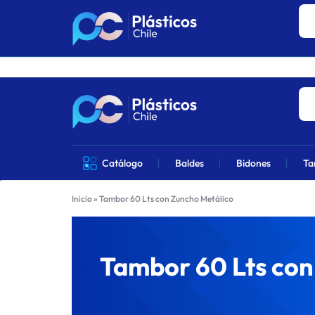
Los precios 
PLÁSTICOS
VENTA
Catálogo
Baldes
Bidones
Ta
CHILE
DE
Inicio
»
Tambor 60 Lts con Zuncho Metálico
PRODUCTOS
DE
Tambor 60 Lts con
PLÁSTICOS
EN