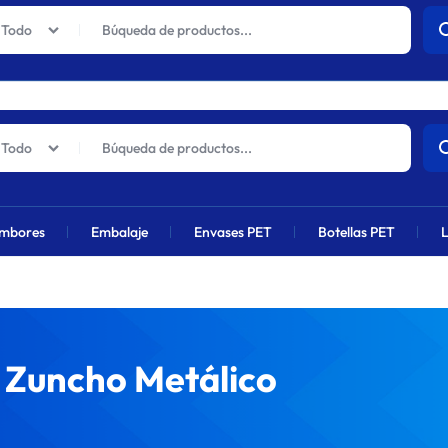
actuales sufrirán un aumento global próximamente debido al alza en 
Todo
Todo
mbores
Embalaje
Envases PET
Botellas PET
L
 Zuncho Metálico