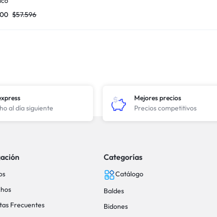
ico
500
$
57.596
express
Mejores precios
o al día siguiente
Precios competitivos
ación
Categorías
os
Catálogo
hos
Baldes
tas Frecuentes
Bidones