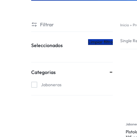
CHILE
Filtrar
Inicio
»
Pr
Single Re
Limpiar filtro
Seleccionados
Categorias
Jaboneras
Jabone
Pìstol