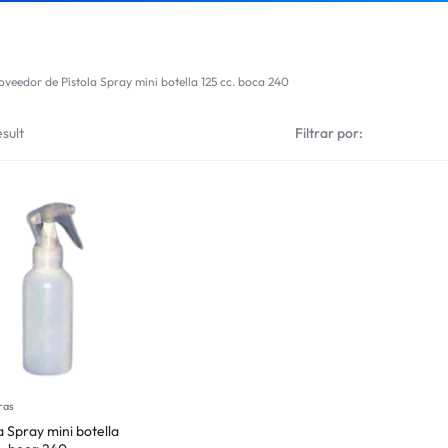
oveedor de Pìstola Spray mini botella 125 cc. boca 240
sult
Filtrar por:
ras
a Spray mini botella