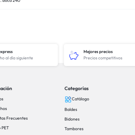
c. boca 240
express
Mejores precios
o al día siguiente
Precios competitivos
ación
Categorías
os
Catálogo
hos
Baldes
tas Frecuentes
Bidones
o PET
Tambores