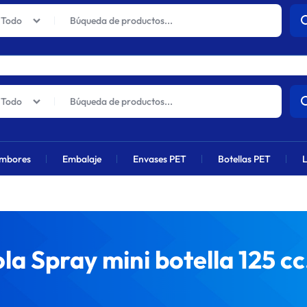
actuales sufrirán un aumento global próximamente debido al alza en 
Todo
Todo
mbores
Embalaje
Envases PET
Botellas PET
L
la Spray mini botella 125 c