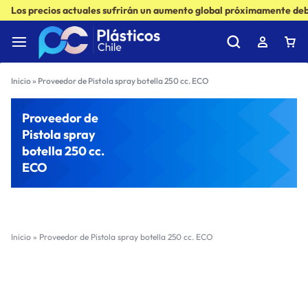
Los precios actuales sufrirán un aumento global próximamente debi
Inicio
»
Proveedor de Pistola spray botella 250 cc. ECO
Proveedor de
Pistola spray
botella 250 cc.
ECO
Inicio
»
Proveedor de Pistola spray botella 250 cc. ECO
Filter
Sort by :
Ultimos