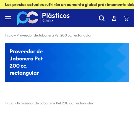
Los precios actuales sufrirán un aumento global próximamente debi
Inicio
»
Proveedor de Jabonera Pet 200 cc. rectangular
Proveedor de
Jabonera Pet
200 cc.
rectangular
Inicio
»
Proveedor de Jabonera Pet 200 cc. rectangular
Filter
Sort by :
Ultimos