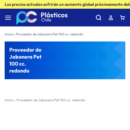
Los precios actuales sufrirán un aumento global próximamente debi
Inicio
»
Proveedor de Jabonera Pet 100 cc. redondo
Proveedor de
Jabonera Pet
100 cc.
redondo
Inicio
»
Proveedor de Jabonera Pet 100 cc. redondo
Filter
Sort by :
Ultimos