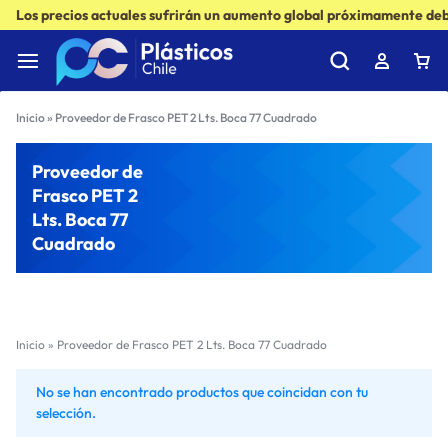
Los precios actuales sufrirán un aumento global próximamente debi
Inicio
»
Proveedor de Frasco PET 2 Lts. Boca 77 Cuadrado
Proveedor de
Frasco PET 2
Lts. Boca 77
Cuadrado
Inicio
»
Proveedor de Frasco PET 2 Lts. Boca 77 Cuadrado
No se han encontrado productos que coincidan con tu
selección.