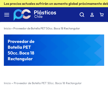
Los precios actuales sufrirán un aumento global próximamente debi
Inicio
»
Proveedor de Botella PET 50cc. Boca 18 Rectangular
Proveedor de
Botella PET
50cc. Boca 18
Rectangular
Inicio
»
Proveedor de Botella PET 50cc. Boca 18 Rectangular
Filter
Sort by :
Ultimos