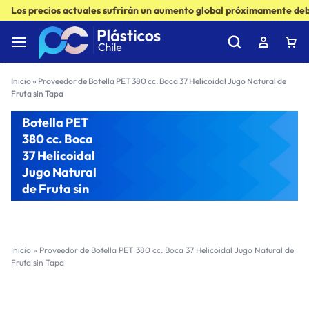
Los precios actuales sufrirán un aumento global próximamente debi
Inicio
»
Proveedor de Botella PET 380 cc. Boca 37 Helicoidal Jugo Natural de
Fruta sin Tapa
Proveedor de
Botella PET
380 cc. Boca
37 Helicoidal
Jugo Natural
de Fruta sin
Tapa
Inicio
»
Proveedor de Botella PET 380 cc. Boca 37 Helicoidal Jugo Natural de
Fruta sin Tapa
Filter
Sort by :
Ultimos