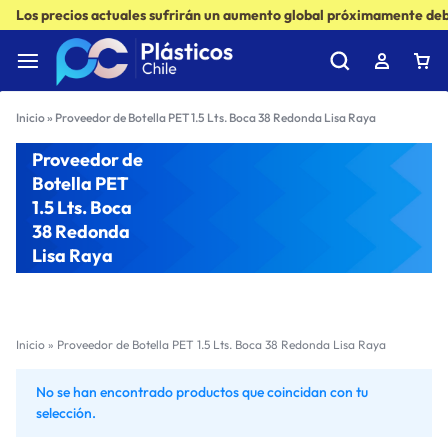
Los precios actuales sufrirán un aumento global próximamente debi
Inicio
»
Proveedor de Botella PET 1.5 Lts. Boca 38 Redonda Lisa Raya
Proveedor de
Botella PET
1.5 Lts. Boca
38 Redonda
Lisa Raya
Inicio
»
Proveedor de Botella PET 1.5 Lts. Boca 38 Redonda Lisa Raya
No se han encontrado productos que coincidan con tu
selección.