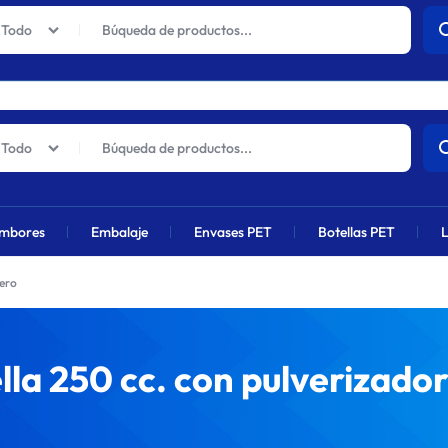
actuales sufrirán un aumento global próximamente debido al alza en 
Todo
Todo
mbores
Embalaje
Envases PET
Botellas PET
L
mero
lla 250 cc. con pulverizad