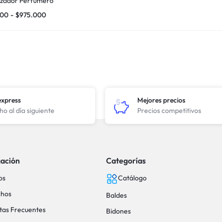
zador Perfumero
600
-
$
975.000
express
Mejores precios
o al día siguiente
Precios competitivos
ación
Categorías
os
Catálogo
hos
Baldes
tas Frecuentes
Bidones