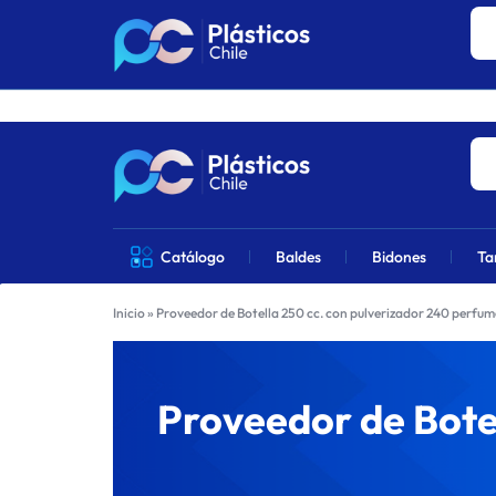
Los precios 
PLÁSTICOS
VENTA
Catálogo
Baldes
Bidones
Ta
CHILE
DE
Inicio
»
Proveedor de Botella 250 cc. con pulverizador 240 perfu
PRODUCTOS
DE
Proveedor de Bote
PLÁSTICOS
EN