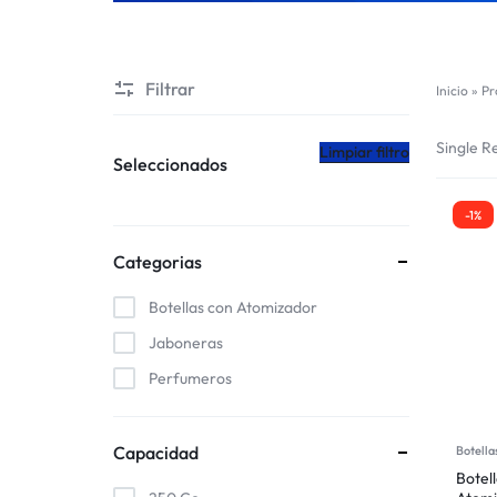
CHILE
Filtrar
Inicio
»
Pr
Single Re
Limpiar filtro
Seleccionados
-1%
Categorias
Botellas con Atomizador
Jaboneras
Perfumeros
Capacidad
Botella
Botel