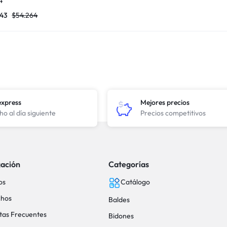
4
343
$
54.264
express
Mejores precios
o al día siguiente
Precios competitivos
ación
Categorías
os
Catálogo
hos
Baldes
tas Frecuentes
Bidones