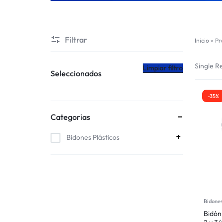
CHILE
Filtrar
Inicio
»
Pr
Single Re
Limpiar filtro
Seleccionados
-35%
Categorias
Bidones Plásticos
Bidones
Bidón