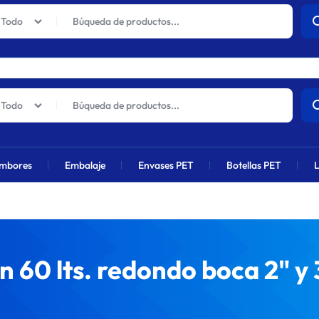
actuales sufrirán un aumento global próximamente debido al alza en 
Todo
Todo
mbores
Embalaje
Envases PET
Botellas PET
L
 60 lts. redondo boca 2" y 