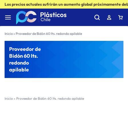
Los precios actuales sufrirán un aumento global próximamente debi
Inicio
»
Proveedor de Bidón 60 lts. redondo apilable
Proveedor de
Bidón 60 lts.
redondo
apilable
Inicio
»
Proveedor de Bidón 60 lts. redondo apilable
Filter
Sort by :
Ultimos