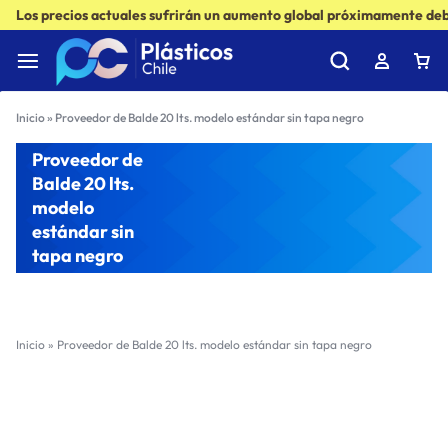
Los precios actuales sufrirán un aumento global próximamente debi
Inicio
»
Proveedor de Balde 20 lts. modelo estándar sin tapa negro
Proveedor de
Balde 20 lts.
modelo
estándar sin
tapa negro
Inicio
»
Proveedor de Balde 20 lts. modelo estándar sin tapa negro
Filter
Sort by :
Ultimos