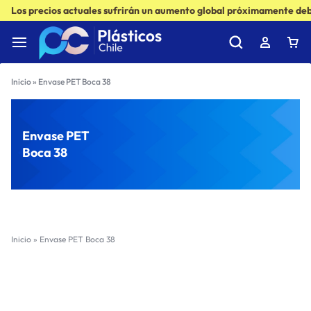
Los precios actuales sufrirán un aumento global próximamente debi
Inicio
»
Envase PET Boca 38
Envase PET
Boca 38
Inicio
»
Envase PET Boca 38
Filter
Sort by :
Ultimos