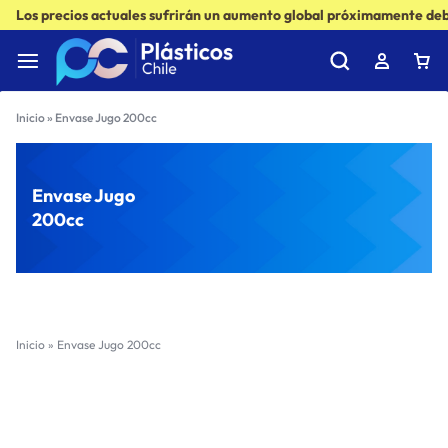
Los precios actuales sufrirán un aumento global próximamente debi
Inicio
»
Envase Jugo 200cc
Envase Jugo
200cc
Inicio
»
Envase Jugo 200cc
Filter
Sort by :
Ultimos