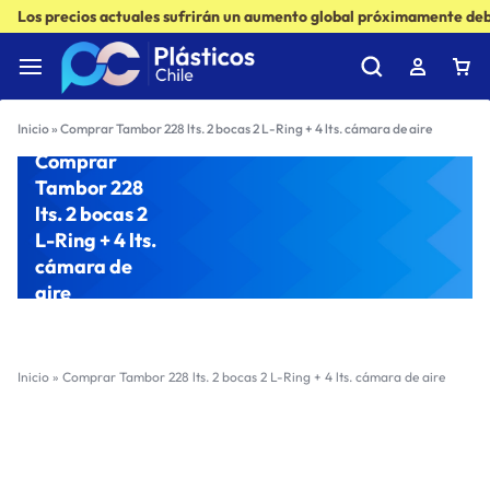
Los precios actuales sufrirán un aumento global próximamente debi
Inicio
»
Comprar Tambor 228 lts. 2 bocas 2 L-Ring + 4 lts. cámara de aire
Comprar
Tambor 228
lts. 2 bocas 2
L-Ring + 4 lts.
cámara de
aire
Inicio
»
Comprar Tambor 228 lts. 2 bocas 2 L-Ring + 4 lts. cámara de aire
Filter
Sort by :
Ultimos