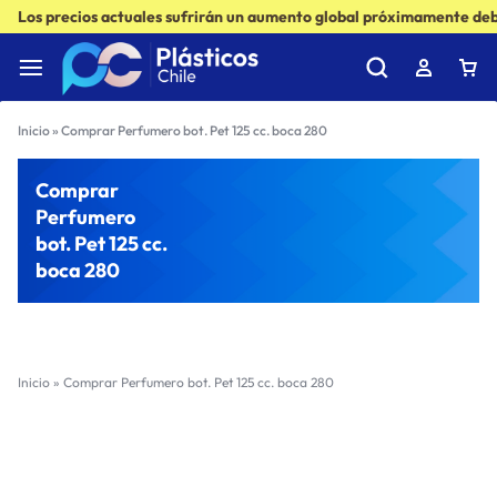
Los precios actuales sufrirán un aumento global próximamente debi
Inicio
»
Comprar Perfumero bot. Pet 125 cc. boca 280
Comprar
Perfumero
bot. Pet 125 cc.
boca 280
Inicio
»
Comprar Perfumero bot. Pet 125 cc. boca 280
Filter
Sort by :
Ultimos