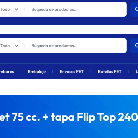
actuales sufrirán un aumento global próximamente debido al alza en 
Todo
Todo
mbores
Embalaje
Envases PET
Botellas PET
L
t 75 cc. + tapa Flip Top 240