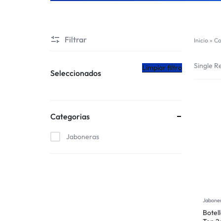
CHILE
Filtrar
Inicio
»
Co
Single Re
Limpiar filtro
Seleccionados
Categorias
Jaboneras
Jabone
Botell