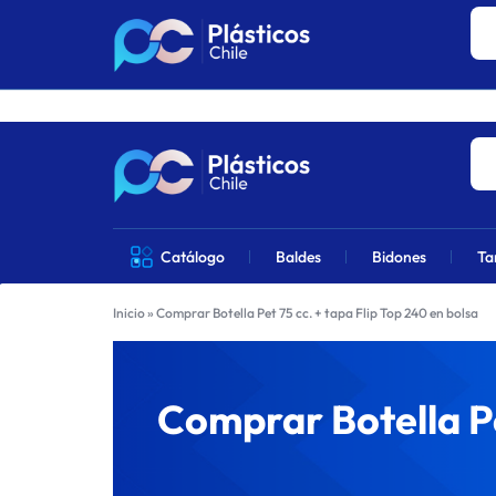
Los precios 
PLÁSTICOS
VENTA
Catálogo
Baldes
Bidones
Ta
CHILE
DE
Inicio
»
Comprar Botella Pet 75 cc. + tapa Flip Top 240 en bolsa
PRODUCTOS
DE
Comprar Botella Pe
PLÁSTICOS
EN