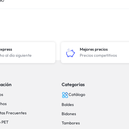
40
express
Mejores precios
o al día siguiente
Precios competitivos
ación
Categorías
os
Catálogo
hos
Baldes
tas Frecuentes
Bidones
o PET
Tambores