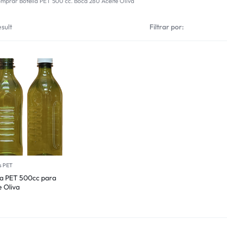
mprar Botella PET 500 cc. Boca 280 Aceite Oliva
sult
Filtrar por:
s PET
la PET 500cc para
e Oliva