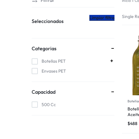
Inicio
»
Co
Single Re
Limpiar filtro
Seleccionados
Categorias
Botellas PET
Envases PET
Capacidad
Botella
500 Cc
Botel
Aceit
$
488