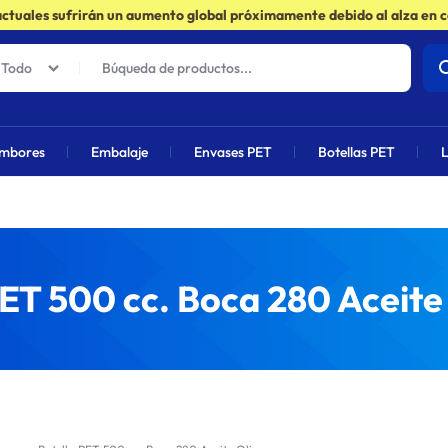
actuales sufrirán un aumento global próximamente debido al alza en 
Todo
mbores
Embalaje
Envases PET
Botellas PET
L
ET 500 cc. Boca 280 Aceite