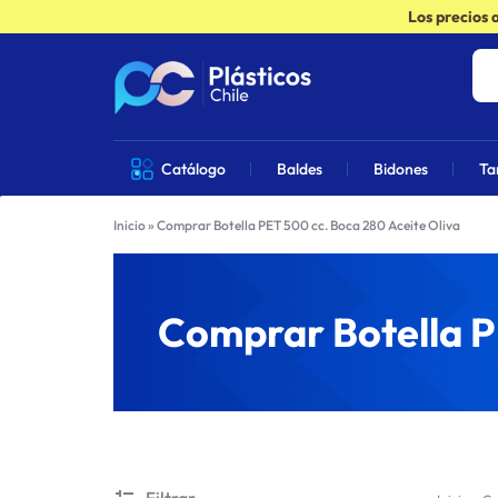
Los precios 
PLÁSTICOS
VENTA
Catálogo
Baldes
Bidones
Ta
CHILE
DE
Inicio
»
Comprar Botella PET 500 cc. Boca 280 Aceite Oliva
PRODUCTOS
DE
Comprar Botella P
PLÁSTICOS
EN
CHILE
Filtrar